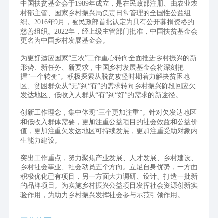
中国扶贫基金会于1989年成立，是在民政部注册、由农业农
村部主管、国家乡村振兴局负责日常管理的全国性公益组
织。2016年9月，被民政部首批认定为具有公开募捐资格的
慈善组织。2022年，经上级主管部门批准，中国扶贫基金会
更名为中国乡村发展基金会。
为更好适应国家“三农”工作重心转向全面推进乡村振兴的新
形势、新任务、新要求，中国乡村发展基金会将深刻把
握“一个转变”。积极探索从脱贫攻坚时期着力解决贫困地
区、贫困群众从“无”到“有”的需求转向乡村振兴阶段回应欠
发达地区、低收入人群从“有”到“好”的需求的新途径。
创新工作理念，集中体现“三个更加注重”。针对欠发达地区
和低收入群体需要，更加注重公益项目的社会效益和公益价
值，更加注重欠发达地区可持续发展，更加注重受助对象内
生能力建设。
突出工作重点，努力聚焦产业发展、人才发展、乡村建设、
乡村社会事业、社会动员五个方向。立足自身优势，一方面
积极优化已有项目，另一方面大力调研、设计、打造一批新
的品牌项目。为实施乡村振兴公益项目发挥社会资源创新实
验作用，为助力乡村振兴发挥社会参与示范引领作用。