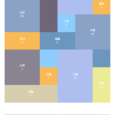
重庆
1
北京
112
广西
1
云南
10
四川
福建
6
6
山东
2
江西
上海
2
33
其他
21
湖南
1