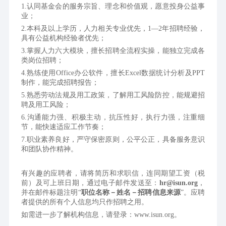
1.认同基金会的服务宗旨、理念和价值观，愿意投身公益事
业； 
2.本科及以上学历，人力相关专业优先，1—2年招聘经验，
具有公益机构经验者优先； 
3.掌握人力六大模块，擅长招聘全流程实操，能独立完成各
类岗位招聘； 
4.熟练使用Office办公软件，擅长Excel数据统计分析及PPT
制作，能完成招聘报告； 
5.熟悉劳动法规及用工政策，了解用工风险防控，能规避招
聘及用工风险； 
6.沟通能力强、积极主动，抗压性好，执行力强，注重细
节，能快速适应工作节奏； 
7.职业素养良好，严守保密原则，公平公正，具备服务意识
和团队协作精神。
有兴趣的应聘者，请将简历和求职信，连同期望工资（税
前）及可上班日期，通过电子邮件发送至：
hr@isun.org
，
并在邮件标题注明“
职位名称－姓名－招聘信息来源
”。应聘
者提供的所有个人信息均只作招聘之用。
如需进一步了解机构信息，请登录：www.isun.org。