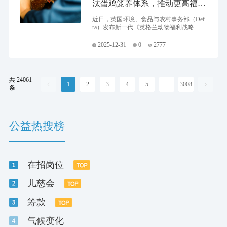
汰蛋鸡笼养体系，推动更高福利
养殖转型
近日，英国环境、食品与农村事务部（Def
ra）发布新一代《英格兰动物福利战略》
（Animal Welfare Strategy for England），提
出将逐步淘汰用于蛋鸡生产的围栏式鸡笼
2025-12-31
0
2777
体系，被英国官方称为“近一代人以来最具
系统性的动物福利改革”。 该战略引发国际
社会对农场动物福利发展趋势的广泛关
注，也为全球畜牧业可持续发展提供了新
共 24061
1
2
3
4
5
...
3008
的政策观察样本。


条
公益热搜榜
在招岗位
儿慈会
筹款
气候变化