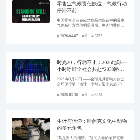
零售业气候责任缺位：气候行动
停滞不前
中国零售企业在应对食品供应链中的温室
气体减排方面仍明显滞后。牛肉消费的持
续增长正在加剧全球高排放贸易，而水稻
种植产生的大量甲烷排放也长期未受到足
2026-04-07
0
3762
够重视。快速减少甲烷排放，是当前减缓
全球变暖最有效的手段之一。但目前仅有
极少数企业开始意识到这一问题。如果零
售商不采取行动，将进一步加剧亚洲已面
临的极端气候。
时光20，行动不止：2026地球一
小时呼吁全社会共赴“2030路线
图”
2026 年3月28日 ——全球最具影响力的公
众环保行动「地球一小时」迎来发起 20 周
年。今年中国区主题活动由世界自然基金
会（瑞士）北京代表处（WWF）与生态环
2026-03-30
0
3243
境部宣传教育中心联合主办，自然资源部
宣传教育中心等单位支持，在北京国贸商
城启幕。
生计与信仰：哈萨克文化中动物
的多元角色
“马是男人的翅膀。”这句古老的哈萨克谚