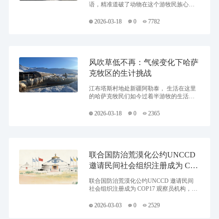
语，精准道破了动物在这个游牧民族心中
的核心地位。在广袤的草原上，骏马是驰
骋的坐骑，牛羊是流动的财富，骆驼是迁
2026-03-18
0
7782
徙的方舟，猎鹰是天空的伙伴。它们不仅
是生存的倚仗，更是情感的寄托、灵性的
对话者与文化的传承者。哈萨克人的历
史，就书写在与动物共生共息的绵长岁月
里，形成了一种血肉相连、敬畏共存的独
风吹草低不再：气候变化下哈萨
特文明范式。
克牧区的生计挑战
江布塔斯村地处新疆阿勒泰， 生活在这里
的哈萨克牧民们如今过着半游牧的生活，
遵循固定转场节律：冬窝子居留半年，夏
牧场停留两个月，春、秋季在中牧场各居
2026-03-18
0
2365
留两个月。这套季节性分区放牧的制度让
草场得以休养，保障了牧民生计的良性循
环，实现人与自然和谐共生。
联合国防治荒漠化公约UNCCD
邀请民间社会组织注册成为 CO
P17 观察员机构【附申请入口】
联合国防治荒漠化公约UNCCD 邀请民间
社会组织注册成为 COP17 观察员机构，共
赴即将在2026年8月17日至28日于蒙古乌兰
巴托召开的第十七届缔约方大会（COP1
2026-03-03
0
2529
7）。