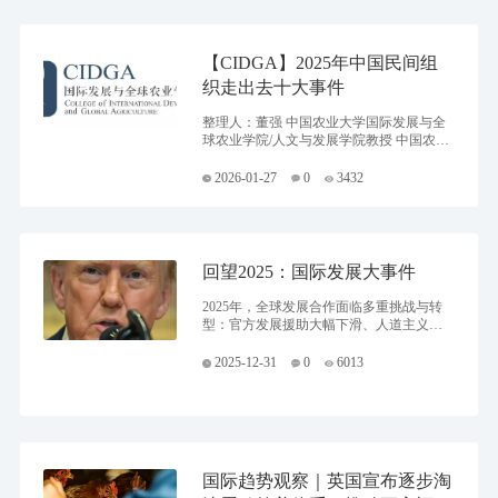
【CIDGA】2025年中国民间组
织走出去十大事件
整理人：董强 中国农业大学国际发展与全
球农业学院/人文与发展学院教授 中国农业
大学国际发展与全球农业学院/中国南南农
业合作学院基于其过去三十多年从“引进
2026-01-27
0
3432
来”到“走出去”国际发展合作研究与人才培
养探索之上，于2017年成立的围绕国际发
展和全球农业相关领域进行科研和人才培
养的新学科建设平台。面向国际前沿，秉
持全球视野。*Frontier research with global v
回望2025：国际发展大事件
ision*
2025年，全球发展合作面临多重挑战与转
型：官方发展援助大幅下滑、人道主义需
求创历史新高、美国、欧盟等主要捐助国
调整战略重心，在地缘政治、财政压力与
2025-12-31
0
6013
可持续发展目标之间寻求平衡，全球卫
生、基础设施、气候与教育等关键领域的
合作模式正在重塑。联合国系统和多边开
发银行加快深化改革以提升效率、协同与
适应性，混合融资和人工智能应用则成为
重要支撑。
国际趋势观察｜英国宣布逐步淘