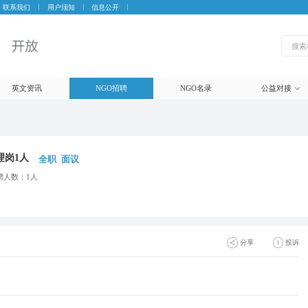
联系我们
用户须知
信息公开
英文资讯
NGO招聘
NGO名录
公益对接
理岗1人
全职
面议
聘人数：1人
分享
投诉
生成海报
微信
朋友圈
微博