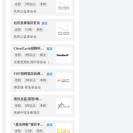
全职
3年以上
本科
凯风公益基金会
社区发展项目官员
面议
全职
1-3年
本科
凯风公益基金会
ClientEarth招聘环境与气候律师一名
面议
全职
4年以上
硕士
克莱恩斯欧洲环保协会（英国）北京代表处
FHF招聘项目协调员（坐标北京or昆明）
面议
全职
3年以上
本科
弗雷德·霍洛基金会
项目总监(昆明/南宁）
20000-25000元
全职
8年以上
本科
美丽中国支教项目
“是光诗歌”项目专员招聘 （云南大理）
面议
全职
1-3年
本科