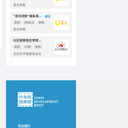
是光诗歌
“是光诗歌”储备项目主管招聘（云南大理）
面议
全职
2年以上
本科
是光诗歌
社区慈善项目管理岗1名
8000-12000元
全职
1-3年
本科
北京乐予慈善基金会
关注我们