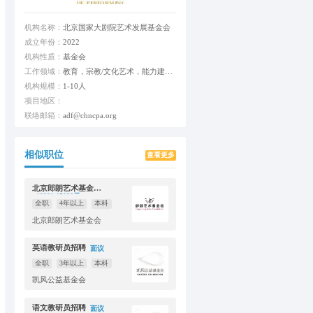
机构名称：
北京国家大剧院艺术发展基金会
成立年份：
2022
机构性质：
基金会
工作领域：
教育，宗教/文化艺术，能力建设/行业研究或支持
机构规模：
1-10人
项目地区：
联络邮箱：
adf@chncpa.org
相似职位
查看更多
北京郎朗艺术基金会项目经理
10001-15000元
全职
4年以上
本科
北京郎朗艺术基金会
英语教研员招聘
面议
全职
3年以上
本科
凯风公益基金会
语文教研员招聘
面议