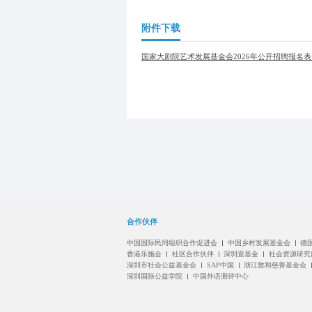
附件下载
国家大剧院艺术发展基金会2026年公开招聘报名表.
合作伙伴
中国国际民间组织合作促进会
中国乡村发展基金会
德
香港乐施会
社区合作伙伴
深圳壹基金
社会资源研究
深圳市社会公益基金会
SAP中国
浙江敦和慈善基金会
深圳国际公益学院
中国外语测评中心