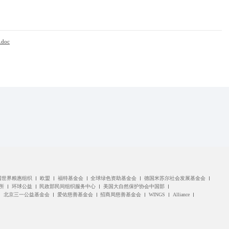
doc
国世界粮惠组织
欧盟
福特基金会
全球绿色资助基金会
德国米苏尔社会发展基金会
所
环球公益
民政部民间组织服务中心
美国大自然保护协会中国部
北京三一公益基金会
爱佑慈善基金会
招商局慈善基金会
WINGS
Alliance