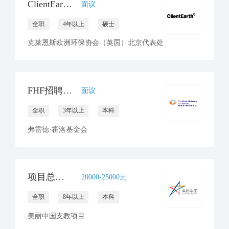
ClientEarth招聘环境与气候律师一名
面议
全职
4年以上
硕士
克莱恩斯欧洲环保协会（英国）北京代表处
FHF招聘项目协调员（坐标北京or昆明）
面议
全职
3年以上
本科
弗雷德·霍洛基金会
项目总监(昆明/南宁）
20000-25000元
全职
8年以上
本科
美丽中国支教项目