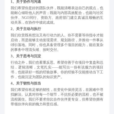
1、关于协作与沟通
我们希望你是好的团队伙伴，既能清晰表达自己的观点，也
能耐心倾听他人的声音；既能与内部高效配合，也能与社区
伙伴、NGO同行、资助方、政府部门建立真诚且顺畅的互
动关系，在协作中彼此成就。
2、关于主动与执行
我们欣赏既有想法又有行动力的人。你不需要等待指令才能
启动，而是能够主动发现需求、规划路径，并推动一件事从
0到1落地。同时，你也具备管理多个项目的能力，能在复杂
的事务中理清头绪、按时交付。
3、关于思考与沉淀
行动之外，我们也看重反思。希望你善于在项目中复盘和总
结，逻辑清晰，文笔扎实——能写出一份有说服力的项目
书，也能讲好一线的经验故事。你的经验不仅能推动当下工
作，也能沉淀为团队的知识资产。
4、关于韧性与担当
我们希望你有足够的韧性，在变化中保持灵活，在困难中寻
找解法。认真对待每一个细节，不抗拒必要的流程，也不被
流程困住。我们不要求你比合作伙伴更专业，但希望你拥有
带领伙伴向前的魄力和责任感。