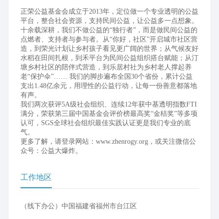
正荣公益基金会成立于2013年，定位做一个专业透明的公益
平台，整合社会资源，支持民间公益，让公益多一点想象。
十余载深耕，我们不做公益的“独行者”，而是做民间公益的
点燃者、支持者与参与者。从“你好，社区”开启城市社区营
造，到荣光计划让乡村孩子看见更广阔的世界；从气候友好
水稻在田间扎根，到禾平台为民间公益组织搭台赋能；从汀
塘乡村社区的陪伴式营造，到乐居村社为乡村老人撑起养
老“保护伞”…… 我们的脚步遍布全国30个省份，累计公益
支出1.48亿余元，用理性的公益行动，让每一份善意都落地
有声。
我们两次获评5A级社会组织、连续12年获中基透明指数FTI
满分，荣获第三届中国基金会评价榜最高奖“金桔奖”等多项
认可，SGS全球社会组织最佳实践认证更是我们专业的底
气。
更多了解，请登录网站：www.zhenrogy.org，或关注微信公
众号：公益大爆炸。
工作地区
（线下办公）中国福建省福州市台江区