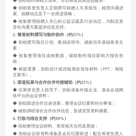
◆ 协助制作捐赠人清单、分类标签及跟进提醒表；
◆ 协助筹资负责人定期撰写捐赠人关系报告，梳理沟通进
展、捐赠动态及下一步跟进策略；
◆ 收集整理捐赠人关心的公益议题及行业动态，为制定差
异化沟通方案提供信息支持。
2. 筹资材料撰写与制作协作（约25%）
◆ 协助撰写项目介绍、募捐说明书、感谢信等基础筹资文
案；
◆ 收集整理项目成效数据，辅助制作项目影响力报告初
稿；
◆ 根据需要，协助设计或排版筹款宣传材料（PPT、海报
文案等）。
3. 渠道拓展与合作伙伴对接辅助（约15%）
◆ 在筹资负责人指导下，协助准备对接企业、基金会或网
络平台的会议资料；
◆ 协助跟进合作洽谈进展，整理会议纪要和待办事项；
◆ 辅助调研潜在合作伙伴信息，形成背景资料摘要。
4. 行政与综合支持（约10%）
◆ 协助整理会议材料、筹资相关合同及票据；
◆ 协助会议前资料准备及会后纪要跟进；配合筹资负责人