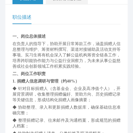
职位描述
一、岗位总体描述
在负责人的指导下，协助开展日常筹款工作，涵盖捐赠人信
息整理与维护、筹资材料撰写、渠道对接辅助及活动支持等
事项。实习生将有机会深入了解公益机构筹资全链条工作，
培养跨职能协作能力与公益行业洞察力，为未来从事公益慈
善或社会创新领域工作积累实践经验。
二、岗位工作职责
1. 捐赠人信息调研与管理（约40%）
◆ 针对目标捐赠人（含基金会、企业及高净值个人），开
展背景调研，收集整理捐赠偏好、资助方向、历史捐赠记录
等关键信息，形成结构化捐赠人画像摘要；
◆ 协助整理、录入和更新捐赠人数据库，确保基础信息准
确完整；
◆ 整理捐赠记录、往来邮件及沟通档案，形成规范的捐赠
人档案；