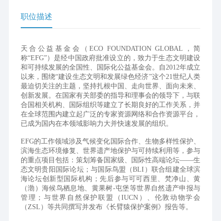
职位描述
天合公益基金会（ECO FOUNDATION GLOBAL，简
称“EFG”）是经中国政府批准设立的，致力于生态文明建设
和可持续发展的全国性、国际化公益基金会。自2012年成立
以来，围绕“建设生态文明和发展绿色经济”这个21世纪人类
最迫切关注的主题，坚持扎根中国、走向世界、面向未来、
创新发展。在国家有关部委的指导和理事会的领导下，与联
合国相关机构、国际组织等建立了长期良好的工作关系，并
在全球范围内建立起广泛的专家资源网络和合作资源平台，
已成为国内在本领域影响力大并快速发展的组织。
EFG的工作领域涉及气候变化国际合作、生物多样性保护、
滨海生态环境修复、世界遗产地保护与可持续利用等，参与
的重点项目包括：策划筹备国家级、国际性高端论坛——生
态文明贵阳国际论坛；与国际鸟盟（BLI）联合组建全球滨
海论坛创新型国际机构；先后参与可可西里、梵净山、黄
（渤）海候鸟栖息地、黄果树-屯堡等世界自然遗产申报与
管理；与世界自然保护联盟（IUCN）、伦敦动物学会
（ZSL）等共同撰写并发布《长臂猿保护案例》报告等。