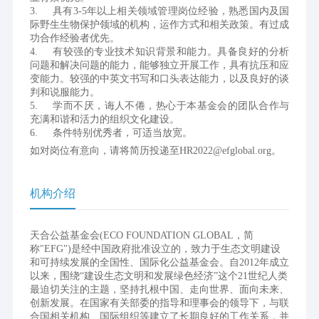
3.	具有3-5年以上相关领域管理岗位经验，熟悉国内及国
际野生生物保护领域的机构，运作方式和相关政策。有过成
功合作经验者优先。
4.	有较强的专业技术知识背景和能力。具备良好的分析
问题和解决问题的能力，能够独立开展工作，具有抗压和应
变能力。较强的中英文书写和口头表达能力，以及良好的谈
判和说服能力。
5.	学而不厌，诲人不倦，热心于本基金会的团队合作与
充满和谐和活力的组织文化建设。
6.	条件特别优秀者，可适当放宽。
如对岗位有意向，请将简历投递至HR2022@efglobal.org。
机构介绍
天合公益基金会(ECO FOUNDATION GLOBAL，简
称"EFG")是经中国政府批准设立的，致力于生态文明建设
和可持续发展的全国性、国际化公益基金会。自2012年成立
以来，围绕“建设生态文明和发展绿色经济”这个21世纪人类
最迫切关注的主题，坚持扎根中国、走向世界、面向未来、
创新发展。在国家有关部委的指导和理事会的领导下，与联
合国相关机构、国际组织等建立了长期良好的工作关系，并