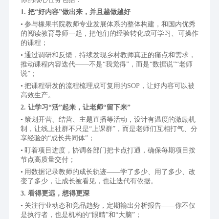
1. 把“好内容”做出来，并且越做越好
参与橡果书院教师专业发展体系的整体构建，和国内优秀
的阅读教育导师一起，把他们的经验转化成可学习、可操作
的课程；
通过调研和反馈，持续发现乡村教师真正的痛点和需求，
推动课程内容迭代——不是“我觉得”，而是“数据说”“老师
说”；
把课程研发的流程梳理成可复用的SOP，让好内容可以被
高效生产。
2. 让学习“活”起来，让老师“留下来”
策划开营、结营、主题直播等活动，设计有温度的激励机
制，让线上社群不只是“上课群”，而是老师们互相打气、分
享经验的“成长共同体”；
盯着项目进度，协调各部门把卡点打通，确保每期项目按
节点高质量交付；
用数据记录教师的成长轨迹——学了多少、用了多少、改
变了多少，让成长被看见，也让迭代有依据。
3. 看得更远，想得更深
关注行业动态和竞品趋势，定期输出分析报告——你不仅
是执行者，也是机构的“眼睛”和“大脑”；