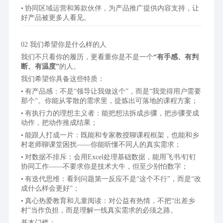
协同区域运营和筹款伙伴，为产品推广提供内容支持，让
好产品被更多人看见。
02 我们希望你是什么样的人
我们不只看你的履历，更看重你是不是一个
“有手感、有判
断、有温度”
的人。
我们希望你具备这些特质：
有产品感：不是“领导让我做这个”，而是“我觉得用户需要
那个”。你能从零散的需求里，提炼出可落地的课程方案；
有执行力的理想主义者：能把想法拆成步骤，把步骤变成
动作，把动作推成结果；
能跟人打成一片：既能和专家教授聊课程框架，也能和乡
村老师聊课堂困扰——你能听懂不同人的真实需求；
对数据不排斥：会用Excel处理基础数据，能用飞书/钉钉
协同工作——不要求你是技术大牛，但至少别怕数字；
有迭代思维：看到问题第一反应不是“这个不行”，而是“改
成什么样会更好”；
真心热爱教育和儿童阅读：对公益有热情，不把“出差乡
村”当作负担，而是理解一线真实需求的必须之路。
基本门槛：