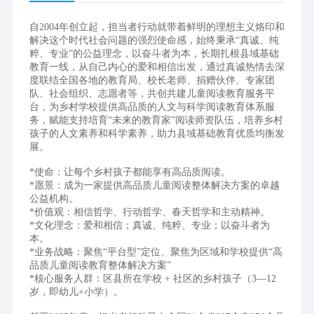
自2004年创立起，担当者行动就带着鲜明的理想主义烙印和
解决这个时代社会问题的强烈使命感，始终秉承“真诚、纯
粹、专业”的公益理念，以奋斗者为本，长期扎根县域基础
教育一线，从自己内心的爱和相信出发，通过真诚热情去深
度联结全国各地的教育局、校长老师、捐赠伙伴、专家团
队、社会组织、志愿者等，共创共建儿童阅读教育服务平
台，为乡村学校提供高品质的人文与科学阅读教育体系服
务，赋能支持培育“未来的教育家”阅读师资队伍，培养乡村
孩子的人文素养和科学素养，助力县域基础教育优质均衡发
展。
*使命：让每个乡村孩子都能享有高品质阅读。
*愿景：成为一家提供高品质儿童阅读整体解决方案的卓越
公益机构。
*价值观：相信哲学、行动哲学、春天哲学和主动精神。
*文化理念：爱和相信；真诚、纯粹、专业；以奋斗者为
本。
*业务战略：聚焦“平台型”定位、聚焦为区域和学校提供“高
品质儿童阅读教育整体解决方案”
*核心服务人群：区县所在学校 + 社区的乡村孩子（3—12
岁，即幼儿+小学）。