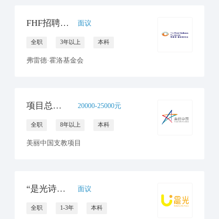
FHF招聘项目协调员（坐标北京or昆明）
面议
全职
3年以上
本科
弗雷德·霍洛基金会
项目总监(昆明/南宁）
20000-25000元
全职
8年以上
本科
美丽中国支教项目
“是光诗歌”项目专员招聘 （云南大理）
面议
全职
1-3年
本科