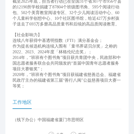
截至2025年底，担当者行动已在全国31个省307个市956个县
的12190所学校捐建了87804个班级图书角、595个阅读行动
包、502个美育教室阅读专区、32个少儿阅读活动中心、60
个儿童科学创想中心、10个社区图书馆，给近427万乡村孩
子送去了693万多册高品质童书和后续的高品质阅读教育。
【社会影响力】
连续八年获得中基透明指数（FTI）满分基金会；
作为提名候选机构连续入围有「童书界诺贝尔奖」之称的
2022、2023、2024年度「林格伦纪念奖」；
2014年，“班班有个图书角”项目获共青团中央，民政部和中
国志愿者服务联合会共同颁发的“首届中国青年志愿者服务
项目大赛银奖”；
2020年，“班班有个图书角”项目获福建省慈善总会、福建省
民政厅主办的福建省第三届“善行八闽”公益慈善项目大赛一
等奖；
工作地区
（线下办公）中国福建省厦门市思明区