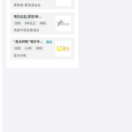
弗雷德·霍洛基金会
项目总监(昆明/南宁）
20000-25000元
全职
8年以上
本科
美丽中国支教项目
“是光诗歌”项目专员招聘 （云南大理）
面议
全职
1-3年
本科
是光诗歌