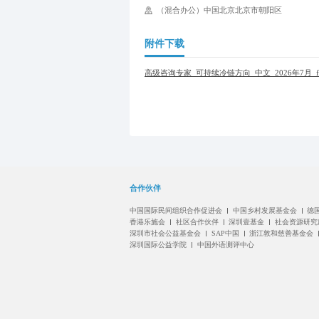
（混合办公）中国北京北京市朝阳区
附件下载
高级咨询专家_可持续冷链方向_中文_2026年7月_fina
合作伙伴
中国国际民间组织合作促进会
中国乡村发展基金会
德
香港乐施会
社区合作伙伴
深圳壹基金
社会资源研究
深圳市社会公益基金会
SAP中国
浙江敦和慈善基金会
深圳国际公益学院
中国外语测评中心