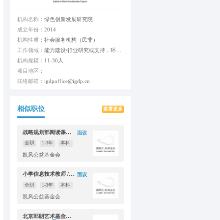
机构名称：
绿色创新发展研究院
成立年份：
2014
机构性质：
社会服务机构（民非）
工作领域：
能力建设/行业研究或支持，环境保护，气候变化
机构规模：
11-30人
项目地区：
联络邮箱：
igdpoffice@igdp.cn
相似职位
查看更多
战略规划部阅读课程研发官员
面议
全职
1-3年
本科
凯风公益基金会
小学信息技术教师 / 校园信息化专员
面议
全职
1-3年
本科
凯风公益基金会
北京郎朗艺术基金会项目经理