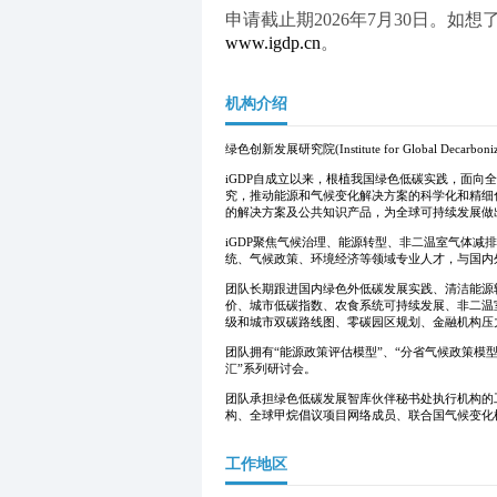
www.igdp.cn
。
机构介绍
绿色创新发展研究院(Institute for Global Dec
iGDP自成立以来，根植我国绿色低碳实践，面向
究，推动能源和气候变化解决方案的科学化和精细
的解决方案及公共知识产品，为全球可持续发展做
iGDP聚焦气候治理、能源转型、非二温室气体
统、气候政策、环境经济等领域专业人才，与国内
团队长期跟进国内绿色外低碳发展实践、清洁能源
价、城市低碳指数、农食系统可持续发展、非二温
级和城市双碳路线图、零碳园区规划、金融机构压
团队拥有“能源政策评估模型”、“分省气候政策模型
汇”系列研讨会。
团队承担绿色低碳发展智库伙伴秘书处执行机构的
构、全球甲烷倡议项目网络成员、联合国气候变化框架
工作地区