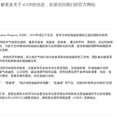
申请截止期2026年7月30日。如想了解更多关于 iGDP的信息，欢迎访问我们的官方网站: 
arbonization Progress, iGDP)，2014年成立于北京，是专注绿色低碳发展的公益性国际化智库。
全球应对气候变化进程，服务决策者、实践者、投资者， 通过跨学科、系统性、实证性的研
化，与多方合作推动绿色低碳议题的多元化和国际化的沟通，提供有国际视野和前瞻思考
出贡献。
减排、绿色经济等领域，设立地方气候行动与农食系统绿色低碳转型工作组。团队集合能源系
外研究机构形成长期战略合作。
转型与绿色经济政策，出版发布百余份专业文章及报告，涉及碳价格、区域低碳行动评
室气体减排、公正转型、碳边境调节税等议题。研究结果应用于多种实际需要，包括：省
力测试、零废弃城市规划、社区低碳行动等。
”、“零碳录”、“地方绿色低碳评价指数”、“宜减煤” 等产品，与国内外智库合作组织“好思
工作，是联合国亚太经济与社会委员会东北亚环境合作机制东北亚低碳城市平台的专家机
公约 (UNFCCC)观察员组织，拥有联合国环境规划署（UNEP）咨商地位。