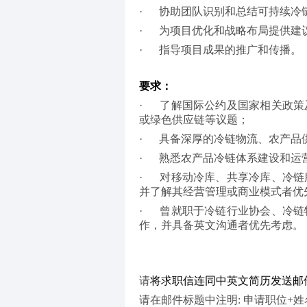
·      
协助团队识别和总结可持续冷
·      
为项目优化和战略布局提供建
·      
指导项目成果的推广和传播。
要求：
·      
了解国际公约及国家相关政策
或绿色供应链等议题；
·      
具备深厚的冷链物流、农产品
·      
熟悉农产品冷链体系建设和运
·      
对移动冷库、共享冷库、冷链
并了解其经营管理或商业模式者优
·      
曾就职于冷链行业协会、冷链
作，并具备英文沟通者优先考虑。
请
将求职信连同中英文简历发送邮
请在邮件标题中注明: 申请职位+