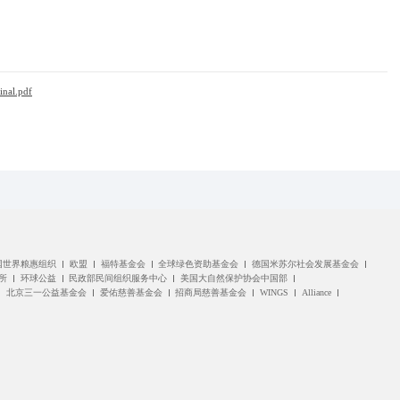
l.pdf
国世界粮惠组织
欧盟
福特基金会
全球绿色资助基金会
德国米苏尔社会发展基金会
所
环球公益
民政部民间组织服务中心
美国大自然保护协会中国部
北京三一公益基金会
爱佑慈善基金会
招商局慈善基金会
WINGS
Alliance