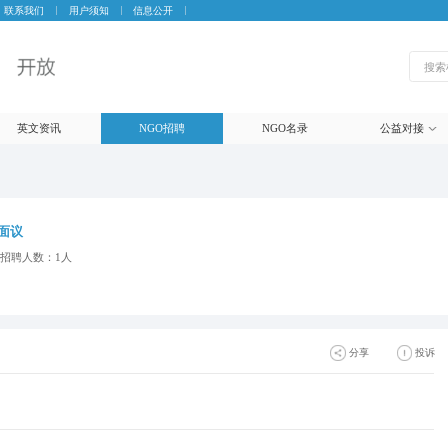
联系我们
用户须知
信息公开
英文资讯
NGO招聘
NGO名录
公益对接
面议
招聘人数：1人
分享
投诉
生成海报
微信
朋友圈
微博