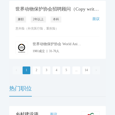
世界动物保护协会招聘顾问（Copy writer）
北京
面议
兼职
2年以上
本科
意外险（补充医疗险，重疾险）
世界动物保护协会 World Animal Protection
1981成立
31-70人
动物福利与保护
1
2
3
4
5
...
14


热门职位
乡村建设项目部 生态林项目官员
面议