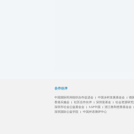
合作伙伴
中国国际民间组织合作促进会
中国乡村发展基金会
德
香港乐施会
社区合作伙伴
深圳壹基金
社会资源研究
深圳市社会公益基金会
SAP中国
浙江敦和慈善基金会
深圳国际公益学院
中国外语测评中心