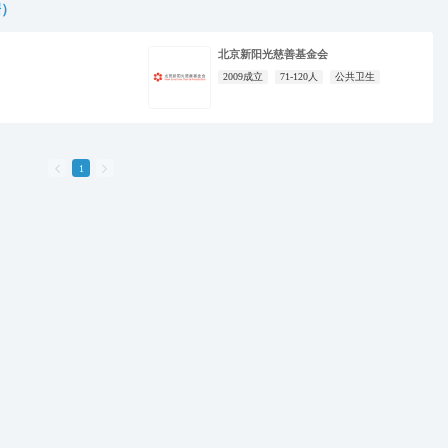
据）
北京新阳光慈善基金会
2009成立
71-120人
公共卫生

1
