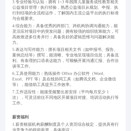
专业经验与认知：拥有 1~3 年残障儿童服务或性教育相关
公益项目管理 / 执行经验，熟悉公益项目从规划、申报、执
行到结项的全流程运作，了解国内主流公益平台的执行标准
与合规要求。
综合能力：具备优秀的跨部门、跨机构协调沟通能力，能
灵活应对项目中的突发问题；拥有较强的组织统筹能力，可
高效推进多任务并行；具备良好的逻辑思维与问题解决能
力。
表达与写作能力：擅长项目相关文书（如申报书、报告、
案例总结等）撰写，能清晰、专业地呈现项目信息；具备流
利、有条理的口语表达能力，可顺畅开展沟通汇报、合作洽
谈等工作。
工具使用能力：熟练操作 Office 办公软件（Word、
Excel、PPT 等）及在线协同工具（如腾讯文档、企业微信
等），能借助工具提升工作效率。
工作适应性：能接受频繁出差安排（平均每月至少 1 
次），可灵活前往不同地区开展项目对接、培训活动执行等
工作。
薪资福利
1.薪资根据机构薪酬制度及个人资历综合核定，提供具有行
业竞争力的税前薪资，具体面议；