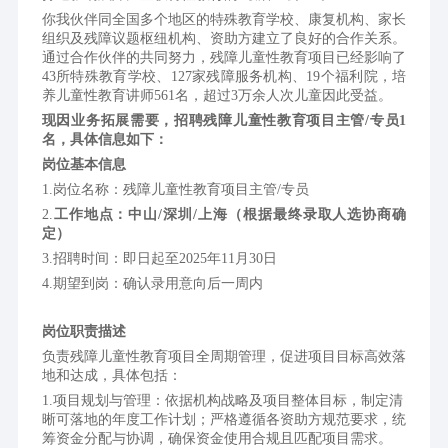
你我伙伴同全国多个地区的特殊教育学校、康复机构、家长
组织及残障议题枢纽机构、资助方建立了良好的合作关系。
通过合作伙伴的共同努力，残障儿童性教育项目已经影响了
43所特殊教育学校、127家残障服务机构、19个福利院，培
养儿童性教育讲师561名，超过3万余人次儿童因此受益。
现因业务拓展需要，招聘残障儿童性教育项目主管/专员1
名，具体信息如下：
岗位基本信息
1.岗位名称：残障儿童性教育项目主管/专员
2.
工作地点：中山/深圳/上海（根据最终录取人选协商确
定）
3.招聘时间：即日起至2025年11月30日
4.期望到岗：确认录用意向后一周内
岗位职责描述
负责残障儿童性教育项目全周期管理，促进项目目标高效落
地和达成，具体包括：
项目规划与管理：依据机构战略及项目整体目标，制定清
晰可落地的年度工作计划；严格遵循各资助方规范要求，统
筹资金分配与协调，确保资金使用合规且匹配项目需求。