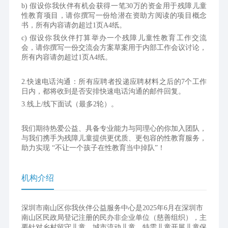
b) 假设你我伙伴有机会获得一笔30万的资金用于残障儿童
性教育项目，请你撰写一份给潜在资助方阅读的项目概念
书，所有内容请勿超过1页A4纸。
c) 假设你我伙伴打算举办一个残障儿童性教育工作交流
会，请你撰写一份交流会方案草案用于内部工作会议讨论，
所有内容请勿超过1页A4纸。
2.快速电话沟通：所有应聘者投递应聘材料之后的7个工作
日内，都将收到是否安排快速电话沟通的邮件回复。
3.线上/线下面试（最多2轮）。
我们期待热爱公益、具备专业能力与同理心的你加入团队，
与我们携手为残障儿童提供更优质、更包容的性教育服务，
助力实现 “不让一个孩子在性教育当中掉队”！
机构介绍
深圳市南山区你我伙伴公益服务中心是2025年6月在深圳市
南山区民政局登记注册的民办非企业单位（慈善组织），主
要针对乡村留守儿童、城市流动儿童、特需儿童开展儿童保