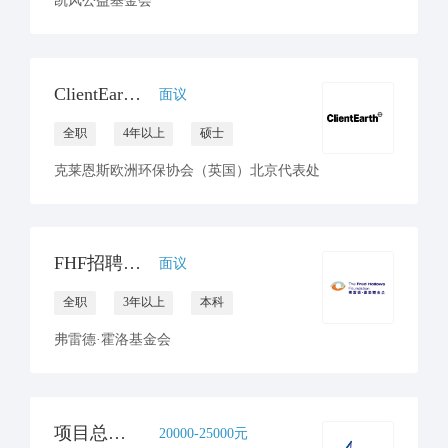
凯风公益基金会
ClientEarth招聘环境与气候律师一名
面议
全职
4年以上
硕士
克莱恩斯欧洲环保协会（英国）北京代表处
FHF招聘项目协调员（坐标北京or昆明）
面议
全职
3年以上
本科
弗雷德·霍洛基金会
项目总监(昆明/南宁）
20000-25000元