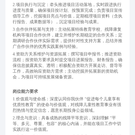
项目执行与沉淀：牵头推进项目活动落地，实时跟进执行
进度与质量，确保项目按计划、按预算完成；负责项目宣传
倡导工作，挖掘项目亮点与价值，定期梳理项目资料（含执
行报告、成果数据等），沉淀项目经验与成果。
合作伙伴拓展与支持：主动拓展特殊教育学校、残障康复
机构等项目合作伙伴，建立并维护长期稳定的合作关系；定
期调研合作伙伴实际需求，提供针对性支持方案，总结并推
广合作伙伴的优秀实践案例与经验。
资助方关系维护与资源拓展：撰写项目申报书；推进资助
流程；按资助方要求及时提交项目进展报告、财务报告，确
保信息披露真实、透明；积极配合资助方开展走访、督导等
工作，高效响应资助方需求；主动挖掘并拓展新的资助机
会，为项目可持续发展储备资源。
岗位能力要求
价值观与使命感：深度认同你我伙伴 “促进每个儿童享有
优质性教育” 的使命与价值观，对残障儿童性教育事业有强
烈热情与坚定信念，愿意长期投身公益领域。
理念与意识：具备成熟的残障平等意识，深刻理解 “平
等、多元、尊重、包容” 的核心内涵，并能在项目工作中切
实践行这一价值观。