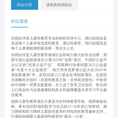
职位介绍
该机构其他职位
职位描述
你我伙伴是儿童性教育专业机构和支持中心，我们的使命是
促进每个儿童享有优质性教育，通过性教育，我们的愿景是
每个儿童都能做积极选择，享自主人生。 
你我伙伴是儿童性教育领域社会影响力最大的专业品牌，荣
获中国公益慈善项目大赛2020年“金奖”项目、中国好公益平
台认证的“优质公益产品”、凤凰网行动者联盟2022公益盛
典“年度十大公益项目”、南方周末筑梦者公益大会2024“年
度创新案例”等，是联合国人口基金全球创新项目，也是联
合国教科文组织《全面性教育之旅：全球状况报告》中收录
的中国唯一优秀实践案例，并入选了世界卫生组织、联合国
人口基金性与生殖健康权利及全民健康覆盖共享学习平台最
佳案例。 
残障儿童性教育项目主要是为在特殊教育学校、残障康复机
构、家长组织和福利院学习生活的12~18岁的心智障碍、视
力障碍和听力障碍儿童提供更具针对性的性教育服务支持，
打通影响残障儿童获得性教育的“最后一公里”。