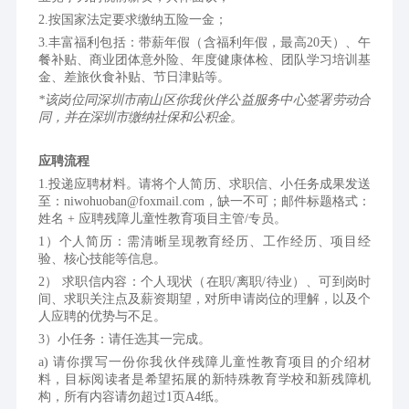
2.按国家法定要求缴纳五险一金；
3.丰富福利包括：带薪年假（含福利年假，最高20天）、午
餐补贴、商业团体意外险、年度健康体检、团队学习培训基
金、差旅伙食补贴、节日津贴等。
*该岗位同深圳市南山区你我伙伴公益服务中心签署劳动合
同，并在深圳市缴纳社保和公积金。
应聘流程
1.投递应聘材料。请将个人简历、求职信、小任务成果发送
至：
niwohuoban@foxmail.com，
缺一不可；邮件标题格式：
姓名 + 应聘残障儿童性教育项目主管/专员。
1）
个人简历：需清晰呈现教育经历、工作经历、项目经
验、核心技能等信息。
2） 
求职信内容：个人现状（在职/离职/待业）、可到岗时
间、求职关注点及薪资期望，对所申请岗位的理解，以及个
人应聘的优势与不足。
3）小任务：请任选其一完成。
a) 请你撰写一份你我伙伴残障儿童性教育项目的介绍材
料，目标阅读者是希望拓展的新特殊教育学校和新残障机
构，所有内容请勿超过1页A4纸。