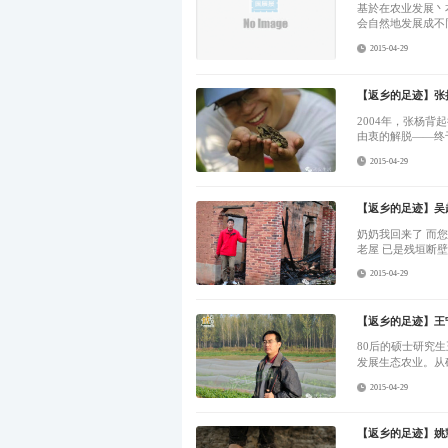
基於在农业发展丶
会自然地发展成不
2015-04-29
【返乡的足迹】张
2004年，张杨
由衷的解脱——终
2015-04-29
【返乡的足迹】吴
奶奶我回来了 而您却已离去 再也闻不到机杼声里 山间花开的香气 奶奶我回来了 而您却已离去 您养育我的
2015-04-29
【返乡的足迹】王
80后的硕士研究
2015-04-29
【返乡的足迹】姚