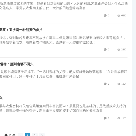
文化名人，毕竟以农业为主的古代，大片的田地意味着富有
0
6842
遇夏：返乡是一种甜蜜的负担
很远，远到抬起头也看不到故乡在哪里…但是家里那片田迟早要由年轻人来背起负担，
你开始学着老农，看顾着农作物长大。直到有一天你很骄傲的说：
0
2347
谢雪梅：撞到南墙不回头
定是读书读得脑子坏掉了。”一见到雪梅的父亲，老人家就开始数落起来，“在外面放着好
要回家种田，第一年种了十几亩红薯，用红薯叶来养猪，
0
1594
兴
展与农业密切相关包含几组复杂而丰富的面向：最重要也最基础的，是战后政府支持的
然，随著经济作物的引进，新自由主义垄断资本扩张而重构的资本农业
0
1655
共 11 条

1
2
