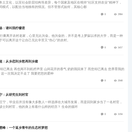
本土文化，以至社会阶层结构等差异，每个国家及地区在维持“社区支持农业”精神下，
同模式，以配合当地独有的情况。但不管形式如何，其核心都
0
2984
扬：请叫我柠檬君
背起行囊离开农村老家，心里无比兴奋。他兴奋的，并不是考上梦寐以求的大学，而是一种
于可以离开这个让自己无比辛苦又“伤心”的农村。
0
3457
超：从乡恋到乡愁再到乡建
老屋 已是残垣断壁 这一次我决定不走了 我要把您的爱种
0
2048
宁：从研究生到村官
生王宁，毕业后并没有像大多数人一样选择在大城市发展，而是回到家乡当了一名村官，
发展生态农业。从硕士到村官，他的身上有着什么样的经历？ 生命的循环
0
3194
慧峰：一个返乡青年的生态村梦想