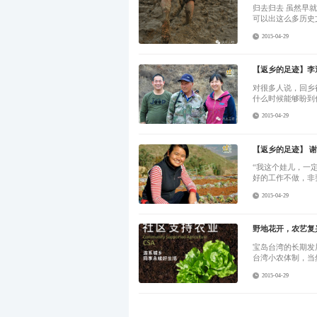
归去归去 虽然早就听慧峰讲过家乡的丰饶，但是看到这美丽的山川和大片的稻田,才真正体会到为什么江西
可以出这么多历史
2015-04-29
【返乡的足迹】李
对很多人说，回乡
什么时候能够盼到
2015-04-29
【返乡的足迹】 
“我这个娃儿，一
好的工作不做，非
2015-04-29
野地花开，农艺复
宝岛台湾的长期发
台湾小农体制，当
2015-04-29