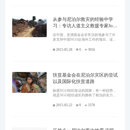
从参与尼泊尔救灾的经验中学
习：专访人道主义救援专家Jock
Baker（1）
在中国，亚洲基金会非常活跃地参与了许
多支持中国NGO赴海外工作的项目。这些
对海外工作感兴趣的NGO，特别是在数量
上一直稳步增长的中国基金会，相信对国
2015-05-28
0
3916
外紧急情况的援助将是他们非常有
扶贫基金会在尼泊尔灾区的尝试
以及国际化扶贫道路
纵观NGO组织发达的国家，有一种趋势，
就是NGO组织成长到拥有了相当的实力，
会迈出国门，实施外向型援助项目，走国
际化路线。在国际舞台上活跃着很多这样
2015-05-22
0
3378
的NGO组织，在中国也活跃这些组织