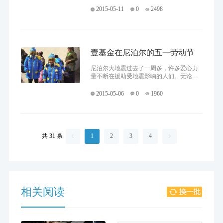
的同胞依然居住在安置点，防雨防寒问题
2015-05-11
0
2498
尤其需格外关注。8日开始，运
壹基金在尼泊尔的五一劳动节
尼泊尔大地震过去了一周多，许多爱心力
量不断在援助受地震影响的人们。无论是
在加德满都，还是在我国西藏日喀则地
区，被灾害破坏的生活正在一点一点恢
2015-05-06
0
1960
复，虽然困难依然很多。在尼泊尔
共 31 条
1
2
3
4


相关阅读