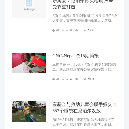
乐施会：尼泊尔再次地震 灾民
受双重打击
尼泊尔东部在5月12日(周二) 发生里氏7.3级
大地震，震中在珠穆朗玛峰附近，造成超
過60人死亡，逾千人受伤。这是继两个多
星期前该国发生造成逾8,000人死亡的大地
2015-05-19
0
2368
震后，第二次的强烈地震。地
CNC-Nepal 总15期简报
本期目录 一、快讯：尼泊尔再遇7.3级强震
二、联合国尼泊尔办公室灾情报告（13
号） 三、中国社会组织响应动态 四、“争
分夺秒援助尼泊尔地震幸存者” 一、快
2015-05-14
0
2981
壹基金与救助儿童会联手赈灾 4
552个睡袋在尼泊尔发放
2015年5月8日，距离尼泊尔大地震过去了
近半个月。尼泊尔即将进入雨季，而日喀
则地区的最低气温仅为3度左右。许多受灾