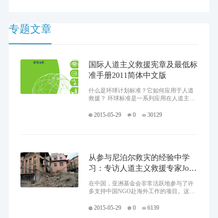
及与国际救援组织的合作。这是一次国际救援的重大考验，让我们为
尼泊尔祈祷！
专题文章
国际人道主义救援宪章及最低标
准手册2011简体中文版
什么是环球计划标准？它如何应用于人道
救援？ 环球标准是一系列应用在人道主义
工作中的国际原则和标准。尽管广泛使
用，但采纳和执行环球标准仍然是自愿
2015-05-29
0
30129
的。更多信息参考：www.sph
从参与尼泊尔救灾的经验中学
习：专访人道主义救援专家Jock
Baker（2）
在中国，亚洲基金会非常活跃地参与了许
多支持中国NGO赴海外工作的项目。这些
对海外工作感兴趣的NGO，特别是在数量
上一直稳步增长的中国基金会，相信对国
2015-05-29
0
6139
外紧急情况的援助将是他们非常有