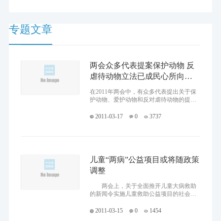
两会的热门议题。
专题文章
两会众多代表提案保护动物 反
虐待动物立法已成民心所向
（图）
在2011年两会中，有众多代表提出关于保
护动物、爱护动物和反对虐待动物的提
案。普通民众和动物保护组织更是反响强
烈，表示支持。在社会上虐待动物现象层
2011-03-17
0
3737
出不穷的背景下，反虐待动物立
儿童“两病”公益项目或将随政策
调整
两会上，关于全面推开儿童大病救助
的新闻令实施儿童救助公益项目的社会组
织欣喜若狂。 3月9日，卫生部部长陈
竺在两会上答记者问时表示，今年儿童“两
2011-03-15
0
1454
病”即先天性心脏