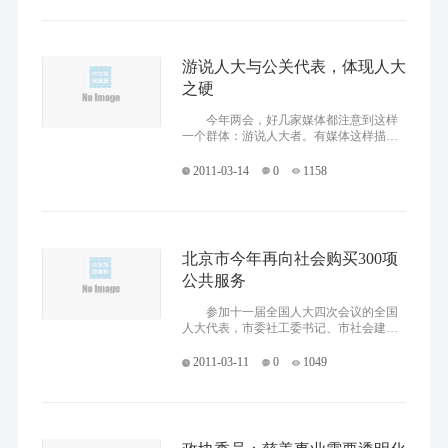
游说人大与公关代表，体现人大
之硬
今年两会，好几家媒体都注意到这样
一个群体：游说人大者。有媒体这样描
述： 在这个春寒料峭的月份，近5000
名全国人大代表和全国政协委员，会带上
2011-03-14
0
1158
建议和提案稿云集北京，
北京市今年再向社会购买300项
公共服务
参加十一届全国人大四次会议的全国
人大代表，市委社工委书记、市社会建设
工作办公室主任宋贵伦昨天说，北京去年
向社会组织购买了300项公共服务，今年计
2011-03-11
0
1049
划再购买300项。 在去