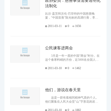
政协委员：慈善事业需要透明化
法制化
比尔·盖茨和沃伦·巴菲特的中国慈善晚
宴，“中国首善”陈光标的高调行善，李连
杰“壹基金”拿到了公募基金的“身份证”……
2010年，中国慈善走过不寻常
2011-03-11
0
1656
公民谏客进两会
3月是一年一度的中国“两会”时分。在
这个春寒料峭的月份，近5000名全国人大
代表和全国政协委员，都会带上建议和提
案稿云集北京，其背后则活跃着一批民间
2011-03-10
0
1462
人士的身影。他们或
他们，游说在春天里
这是一群有着相同精神气质的个人。
他们聚集在人民大会堂“山”字形花岗岩建
筑的外部，与会场内的人大代表、政协委
员互动，以一种书写与代言的方式建立联
2011-03-10
0
1882