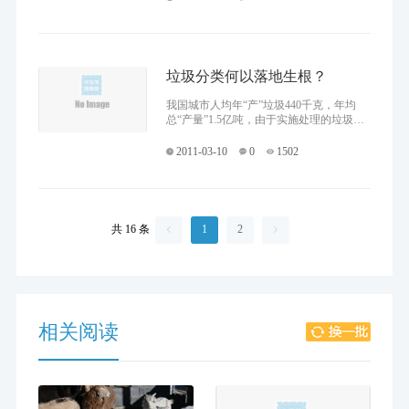
结，他们的理念、诉
垃圾分类何以落地生根？
我国城市人均年“产”垃圾440千克，年均
总“产量”1.5亿吨，由于实施处理的垃圾只
占垃圾总量的很少一部分，有1/4的城市已
再无适当场所堆放垃圾。 在今年的全
2011-03-10
0
1502
国“两
共 16 条
1
2


相关阅读