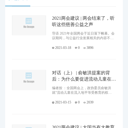
2021两会建议 | 两会结束了，听
听这些慈善公益之声
导语 2021年全国两会于近日落下帷幕。会
议期间，与公益行业发展相关的内容不
少，信息量较大。和往年一样，我们在两
会结束后，编辑整理了以下内容，与伙伴
2021-03-18
0
3896
们分享。 （注：排名不分先
对话（上） | 俞敏洪提案的背
后：为什么要促进流动儿童在居
住地就近入学？
编者按 ：全国两会上，政协委员俞敏洪
就“流动儿童在流入地平等受教育的权
利”进行了提案，提出修改《义务教育
法》、增加流入地的学位供给等建议。这
2021-03-15
0
2039
个提案的背景是什么？它直指
2021两会建议 | 大国当有大教育