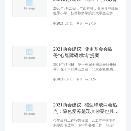
2020年7月26日，广西桂林，资源县中峰镇
红军小学，桂林旅游学院的大学生在游戏
中，教当地小学生们英语。图片来源：视
觉中国 教育培训制造和贩卖焦虑、909万
2021-03-11
0
2716
大学生就业新压力、学生
2021两会建议 | 晓更基金会四
份“心智障碍领域”提案
2021年3月4日，第十三届全国两会拉开帷
幕。在今年的两会之前，北京市晓更助残
基金会及融合中国心智障碍者家长组织网
络，延续以往的惯例，开展与包括融合教
2021-03-11
0
3126
育在内、与心智障碍者及其家庭
2021两会建议 | 碳达峰成两会热
点：绿色复苏是现实需要也具经
济可行性
今年政府工作报告提出，2021年中国将扎
实做好碳达峰、碳中和各项工作，制定203
0年前碳排放达峰行动方案，中国作为地球