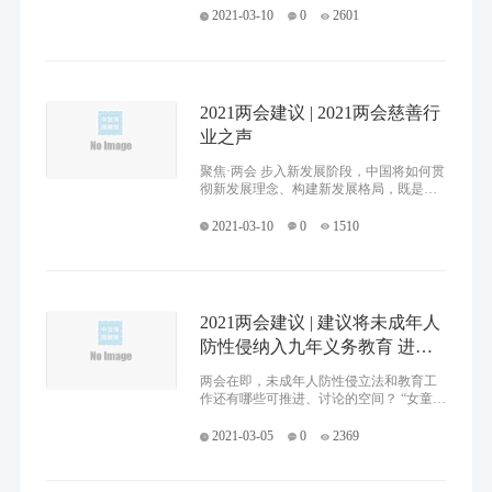
村的一员，将以实际行动为全球应对气候
2021-03-10
0
2601
变化作出应有贡献。“十四
2021两会建议 | 2021两会慈善行
业之声
聚焦·两会 步入新发展阶段，中国将如何贯
彻新发展理念、构建新发展格局，既是时
代的必答题，也是世界的关注点。3月3
日，中国如期进入“两会时间”。如期而至
2021-03-10
0
1510
的全国
2021两会建议 | 建议将未成年人
防性侵纳入九年义务教育 进一
步完善兜底保障制度
两会在即，未成年人防性侵立法和教育工
作还有哪些可推进、讨论的空间？ “女童保
护”全国两会代表委员座谈会于3月2日举
行，7位人大代表、政协委员以连线形式展
2021-03-05
0
2369
开热烈讨论。