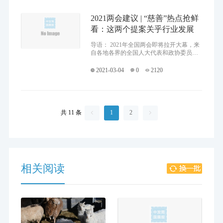
2021两会建议 | “慈善”热点抢鲜
看：这两个提案关乎行业发展
导语： 2021年全国两会即将拉开大幕，来
自各地各界的全国人大代表和政协委员们
肩负百姓重托，齐聚北京，共商国是。接
下来，今年“两会”有关慈善行业的提案将
2021-03-04
0
2120
陆续被报道出来，
共 11 条
1
2


相关阅读