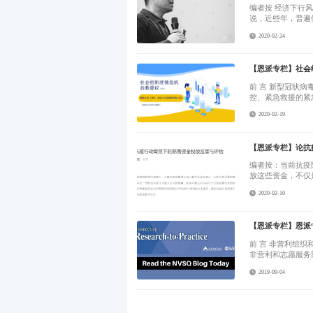
编者按 经济下行风险中再遭遇新冠病毒疫情，公益行业的供血不可避免地受到影响。对于社会服务机构来
说，近些年，普遍
2020-02-24
【恩派专栏】社会
前 言 新型冠状病毒在这个冬天爆发和流行，考验着社会各界的协同和危机应急处理。现阶段，面对联防联
控、紧急救援的紧
2020-02-19
【恩派专栏】论抗
编者按：当前抗疫
放这些资金，不仅
2020-02-10
【恩派专栏】恩派
前 言 非营利组织和志愿部门季刊（Nonprofit and Voluntary Sector Quarterly，简称NVSQ），是一本涵盖
非营利和志愿服务
2019-09-04