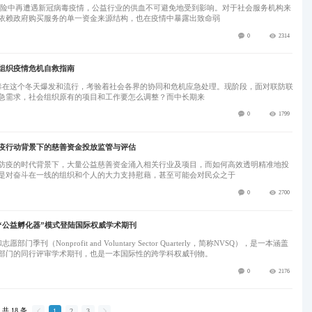
依赖政府购买服务的单一资金来源结构，也在疫情中暴露出致命弱
0
2314
组织疫情危机自救指南
急需求，社会组织原有的项目和工作要怎么调整？而中长期来
0
1799
疫行动背景下的慈善资金投放监管与评估
防疫的时代背景下，大量公益慈善资金涌入相关行业及项目，而如何高效透明精准地投
是对奋斗在一线的组织和个人的大力支持慰藉，甚至可能会对民众之于
0
2700
“公益孵化器”模式登陆国际权威学术期刊
部门的同行评审学术期刊，也是一本国际性的跨学科权威刊物。
0
2176
共 18 条

1
2
3
