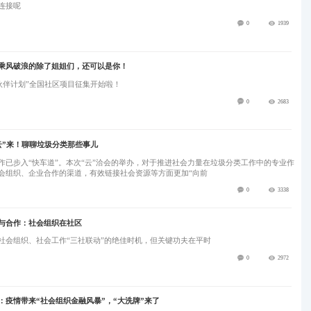
连接呢
0
1939
乘风破浪的除了姐姐们，还可以是你！
区伙伴计划”全国社区项目征集开始啦！
0
2683
云”来！聊聊垃圾分类那些事儿
作已步入“快车道”。本次“云”洽会的举办，对于推进社会力量在垃圾分类工作中的专业作
会组织、企业合作的渠道，有效链接社会资源等方面更加“向前
0
3338
与合作：社会组织在社区
社会组织、社会工作“三社联动”的绝佳时机，但关键功夫在平时
0
2972
：疫情带来“社会组织金融风暴”，“大洗牌”来了