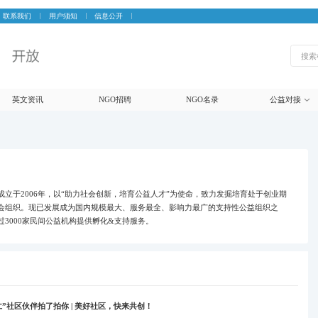
联系我们
用户须知
信息公开
英文资讯
NGO招聘
NGO名录
公益对接
成立于2006年，以“助力社会创新，培育公益人才”为使命，致力发掘培育处于创业期
会组织。现已发展成为国内规模最大、服务最全、影响力最广的支持性公益组织之
过3000家民间公益机构提供孵化&支持服务。
”社区伙伴拍了拍你 | 美好社区，快来共创！