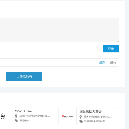
登录
最新
最热
已加载所有
WWF China
国际救助儿童会
花园东巷29号紫园3号楼5层, 世界自然基金会(瑞士)北京代表处
秀水街1号(建国门地铁站B东北口步行290米), 建国门外外交公寓
环境保护
老弱病残关怀与护理