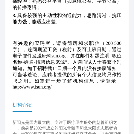
播经验；熟悉公益平台（如腾讯公益、字节公益）
的传播逻辑；
8. 具备较强的主动性和沟通能力，思路清晰，抗压
能力强，能适应出差。
有兴趣的应聘者，请将简历和求职信（200-500
字），连同期望工资（税前）及可上班日期，通过
电子邮件发送hr@isun.org，并在邮件标题注明“职位
名称-姓名-招聘信息来源”。入选面试人士将获个别
通知。如于招聘截止日期一个月内没有接获通知，
可当落选论。应聘者提供的所有个人信息均只作招
聘之用。如需进一步了解机构信息，请登录：
http://www.isun.org/
.
机构介绍
新阳光是国内最大的、专注于医疗卫生服务的慈善组织之
一，前身是2002年成立的阳光骨髓库和北大阳光志愿者协
会，于2009年在北京市民政局注册成立基金会，并于2013年