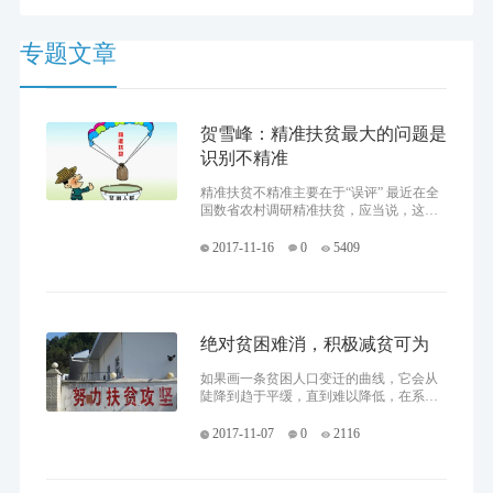
策，以每年减贫1300万人以上的成就，书写了人类反贫困斗争史上“最
伟大的故事”，赢得了国际社会的高度赞誉。
专题文章
贺雪峰：精准扶贫最大的问题是
识别不精准
精准扶贫不精准主要在于“误评” 最近在全
国数省农村调研精准扶贫，应当说，这次
全国精准扶贫动了真格，各级政府在扶贫
上敢用资源、肯想办法，扶贫成为了很多
2017-11-16
0
5409
中西部地
绝对贫困难消，积极减贫可为
如果画一条贫困人口变迁的曲线，它会从
陡降到趋于平缓，直到难以降低，在系列
约束条件不变的情况下，它会趋近并盘桓
在某个数值附近。这也意味着，消除绝对
2017-11-07
0
2116
贫困和消除相对贫困类似，是