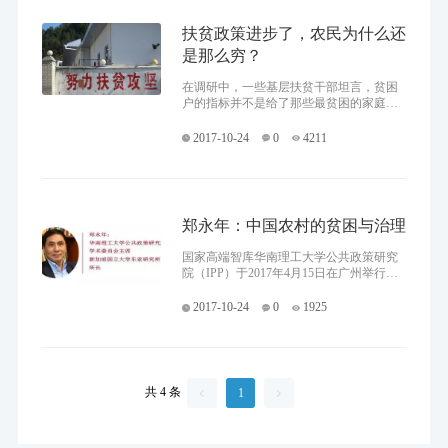
扶贫政策进步了，农民为什么还
是那么穷？
在调研中，一些基层扶贫干部坦言，贫困
户的指标并不是给了那些最贫困的家庭，
因为最贫困的家庭，往往是多种致贫因素
叠加在一起，脱贫的难度很大，如果被评
2017-10-24
0
4211
为贫困户，到最后无法如期实
郑永年：中国农村的贫困与治理
国家高端智库华南理工大学公共政策研究
院（IPP）于2017年4月15日在广州举行
了“贫困治理与公共政策”学术研讨会。IPP
学术委员会主席郑永年教授为研讨会做了
2017-10-24
0
1925
主旨发言。他指出中国的扶
共 4 条
1

