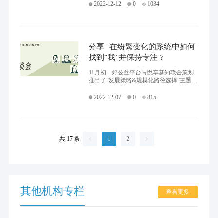
多人感到不自在。 那么，是什么导致了这
2022-12-12
0
1034
种不情愿呢？
分享 | 在纷繁变化的系统中如何
找到“我”并保持专注？
11月初，好公益平台与悦享新知联合策划
推出了“发展策略&规模化路径选择”主题系
列访谈，邀请代表性的平台产品负责人和
大家聊聊不同产品的规模化路径选择和关
2022-12-07
0
815
键点。在本季访谈最后一期沙龙中，童萌
亲子园、十方缘和义仓的负责人毛磊、方
树功和闵雄与好公益平台负责人杨丹围绕
应对纷繁变化如何找到“我”并保持专注展
开了一场对话。
共 17 条
1
2


其他机构专栏
查看更多