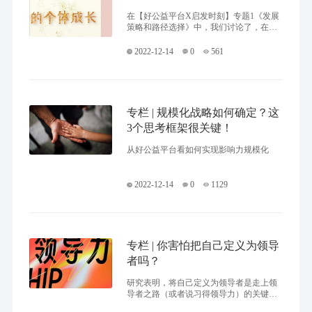
在【好公益平台X启发时刻】专题1《发展
策略和路径选择》中，我们讨论了，在高
效、大规模解决社会问题的探索中，组织
如何与自己所处的系统互动，并洞察变
2022-12-14
0
561
化，调整自己的组织形态和发展节奏。在
专题2中，我们将视角聚焦“人和组织的互
动关系”，邀请组织中鲜活的个体，请TA们
分享在组织互动关系中的真实状态：张力
与压力，转变与超越。
专栏 | 规模化战略如何确定？这
3个思考框架很关键！
从好公益平台看如何实现影响力规模化
2022-12-14
0
1129
专栏 | 你害怕把自己定义为领导
者吗？
研究表明，将自己定义为领导者是走上领
导者之路（或者说习得领导力）的关键第
一步。然而，把自己定义为领导者会使很