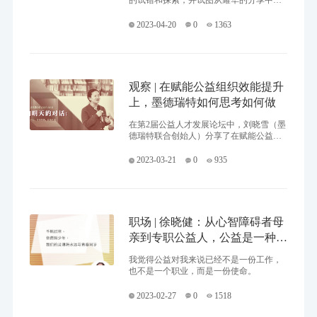
的试错和探索，并试图从耀华的分享中找
到指引他们制定合作策略、探索合作模
式、发展合作伙伴关系中最关键的要素。
2023-04-20
0
1363
观察 | 在赋能公益组织效能提升
上，墨德瑞特如何思考如何做
在第2届公益人才发展论坛中，刘晓雪（墨
德瑞特联合创始人）分享了在赋能公益组
织效能提升上，墨德瑞特如何思考如何
做。
2023-03-21
0
935
职场 | 徐晓健：从心智障碍者母
亲到专职公益人，公益是一种使
命
我觉得公益对我来说已经不是一份工作，
也不是一个职业，而是一份使命。
2023-02-27
0
1518