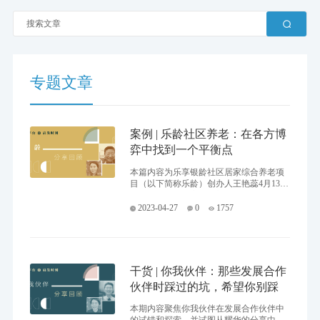
专题文章
案例 | 乐龄社区养老：在各方博
弈中找到一个平衡点
本篇内容为乐享银龄社区居家综合养老项
目（以下简称乐龄）创办人王艳蕊4月13日
在好公益平台与启发时刻发起的“合作：策
略、模式和伙伴选择”主题访谈上的分享回
2023-04-27
0
1757
顾。
干货 | 你我伙伴：那些发展合作
伙伴时踩过的坑，希望你别踩
本期内容聚焦你我伙伴在发展合作伙伴中