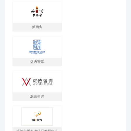
梦南舍
益语智库
深德咨询