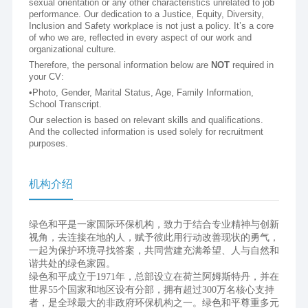
sexual orientation or any other characteristics unrelated to job 
performance. Our dedication to a Justice, Equity, Diversity, 
Inclusion and Safety workplace is not just a policy. It’s a core 
of who we are, reflected in every aspect of our work and 
organizational culture.
Therefore, the personal information below are 
NOT
 required in 
your CV:
•Photo, Gender, Marital Status, Age, Family Information, 
School Transcript.
Our selection is based on relevant skills and qualifications. 
And the collected information is used solely for recruitment 
purposes. 
机构介绍
绿⾊和平是⼀家国际环保机构，致⼒于结合专业精神与创新
视⾓，去连接在地的⼈，赋予彼此⽤⾏动改善现状的勇⽓，
⼀起为保护环境寻找答案，共同营建充满希望、⼈与⾃然和
谐共处的绿⾊家园。
绿⾊和平成⽴于1971年，总部设⽴在荷兰阿姆斯特丹，并在
世界55个国家和地区设有分部，拥有超过300万名核⼼⽀持
者，是全球最⼤的⾮政府环保机构之⼀。绿⾊和平尊重多元