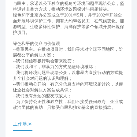
与民主，承诺以公正独⽴的视⾓将环境问题呈现给公众，坚
持通过⾮暴⼒⽅式，推动环境议题探讨与问题解决。
绿⾊和平北京办公室成⽴于2001年5⽉，并于2002年开始全
⾯开展环境保护⼯作。拥有⼤约80名员⼯，在⽓候变化、能
源转型、⽣物多样性保护、海洋保护等多个领域开展环境保
护项⽬。
绿色和平的使命与价值观
--尊重民主。在推动项目时，我们寻求对全球不同地区，阶
层都公平的解决方案；
--我们相信积极行动会带来改变；
--我们以和平，非暴力的方式见证环境破坏；
--我们将环境问题呈现给公众，以非暴力直接行动的方式提
升全社会对问题的认识和理解；
--我们推动公开的，有充分信息支持的环境议题讨论，以便
让全社会对解决方案达成共识；
--我们没有永远的盟友或敌人；
--为了保持公正性和独立性，我们不接受任何政府、企业或
政治团体的资助，只接受市民和独立基金的直接捐款。
工作地区