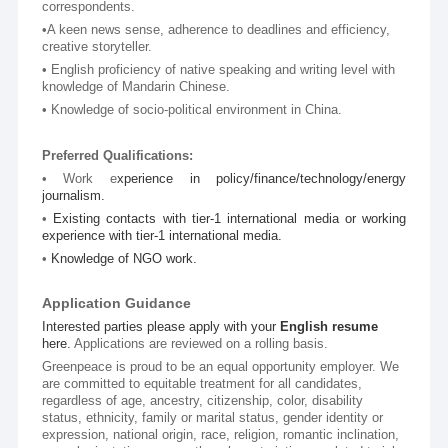
correspondents.
•A keen news sense, adherence to deadlines and efficiency, 
creative storyteller.
• English proficiency of native speaking and writing level with 
knowledge of Mandarin Chinese.
• Knowledge of socio-political environment in China.
Preferred Qualifications:
• Work e
xperience in policy/finance/technology/energy 
journalism.
• 
Existing contacts with tier-1 international media or working 
experience with tier-1 international media.
• 
Knowledge of NGO work.
Application Guidance
Interested parties please apply with your 
English resume
here. 
Applications are reviewed on a rolling basis. 
Greenpeace is proud to be an equal opportunity employer. We 
are committed to equitable treatment for all candidates, 
regardless of age, ancestry, citizenship, color, disability 
status, ethnicity, family or marital status, gender identity or 
expression, national origin, race, religion, romantic inclination, 