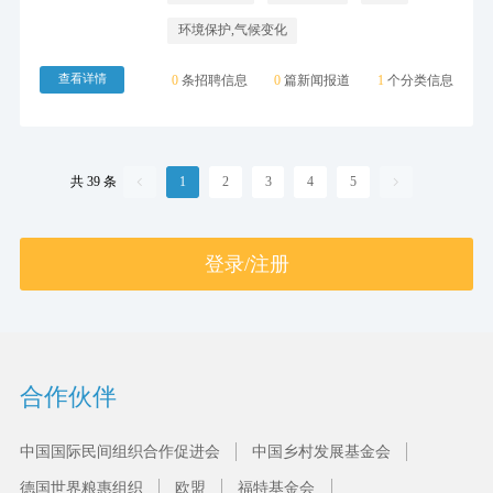
环境保护,气候变化
查看详情
0
条招聘信息
0
篇新闻报道
1
个分类信息
共 39 条
1
2
3
4
5


登录/注册
合作伙伴
中国国际民间组织合作促进会
中国乡村发展基金会
德国世界粮惠组织
欧盟
福特基金会