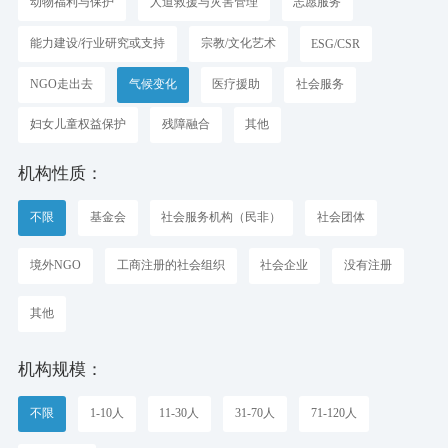
动物福利与保护
人道救援与灾害管理
志愿服务
能力建设/行业研究或支持
宗教/文化艺术
ESG/CSR
NGO走出去
气候变化
医疗援助
社会服务
妇女儿童权益保护
残障融合
其他
机构性质：
不限
基金会
社会服务机构（民非）
社会团体
境外NGO
工商注册的社会组织
社会企业
没有注册
其他
机构规模：
不限
1-10人
11-30人
31-70人
71-120人