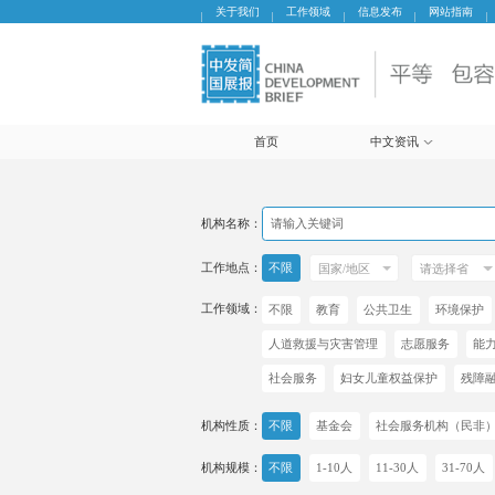
关于我们
工作领域
信息发布
网站指南
首页
中文资讯
机构名称：
工作地点：
不限
工作领域：
不限
教育
公共卫生
环境保护
人道救援与灾害管理
志愿服务
能
社会服务
妇女儿童权益保护
残障
机构性质：
不限
基金会
社会服务机构（民非
机构规模：
不限
1-10人
11-30人
31-70人