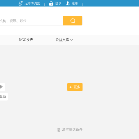
无障碍浏览
登录
注册
NGO发声
公益文库
护
更多
援助
清空筛选条件