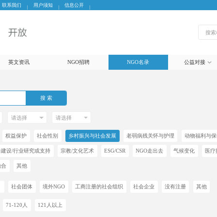
联系我们
用户须知
信息公开
英文资讯
NGO招聘
NGO名录
公益对接
搜 索
权益保护
社会性别
乡村振兴与社会发展
老弱病残关怀与护理
动物福利与保
力建设/行业研究或支持
宗教/文化艺术
NGO走出去
气候变化
医疗
ESG/CSR
融合
其他
）
社会团体
境外NGO
工商注册的社会组织
社会企业
没有注册
其他
71-120人
121人以上