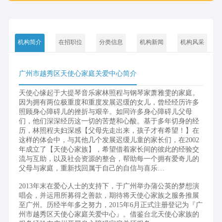
机构简介
在招职位
分类信息
机构新闻
机构风采
广州市越秀区天使心家庭关爱中心简介
天使心缘起于大提琴音乐家林照程与钢琴家萧雅雯的家庭。
因为拥有两位极重度和重度发展迟缓的女儿，曾经经历许多
照顾身心障碍儿的挫折与艰辛。如同许多身心障碍儿父母
们，他们深深经历这一切的苦楚和心酸。基于多年切身的经
历，林照程夫妇深感【父母先走出来，孩子才有希望！】在
这样的体会中，与其他几个发展迟缓儿童的家长们，在2002
年成立了【天使心家族】，希望借着家长间的彼此的经验交
流与互助，以及社会资源的整合，帮助每一个拥有爱奇儿的
父母与家庭，重新找回属于自己的自信与喜乐…
2013年末在爱心人士的支持下，于广州举办蒲公英的梦想演
唱会，并运用所募得之善款，期待将天使心家族之服务推展
至广州。历经半年多之努力，2015年6月正式注册登记为『广
州市越秀区天使心家庭关爱中心』。借鉴台北天使心家族的