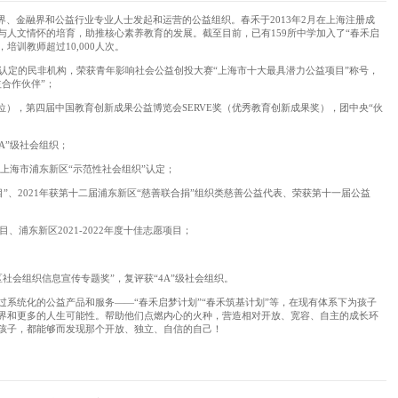
界、金融界和公益行业专业人士发起和运营的公益组织。春禾于2013年2月在上海注册成
与人文情怀的培育，助推核心素养教育的发展。截至目前，已有159所中学加入了“春禾启
，培训教师超过10,000人次。
织”认定的民非机构，荣获青年影响社会公益创投大赛“上海市十大最具潜力公益项目”称号，
合作伙伴”；
10位），第四届中国教育创新成果公益博览会SERVE奖（优秀教育创新成果奖），团中央“伙
4A”级社会组织；
”，上海市浦东新区“示范性社会组织”认定；
品牌项目”、2021年获第十二届浦东新区“慈善联合捐”组织类慈善公益代表、荣获第十一届公益
、浦东新区2021-2022年度十佳志愿项目；
区社会组织信息宣传专题奖”，复评获“4A”级社会组织。
系统化的公益产品和服务——“春禾启梦计划”“春禾筑基计划”等，在现有体系下为孩子
界和更多的人生可能性。帮助他们点燃内心的火种，营造相对开放、宽容、自主的成长环
孩子，都能够而发现那个开放、独立、自信的自己！