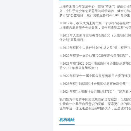
上海春禾青少年发展中心（简称“春禾”）是由企业
立，专注于青少年创新思维与科学素养、健全心智
梦计划”公益项目，累计资助服务约420,000名师生
※2017年，春禾成为上海市第一个获得“慈善组
上海市志愿者服务先进集体，贵州省希望工程“公益
※2018年入选两岸三地教育创新100（大陆地区
伴计划”五星项目；
※2019年获团中央伙伴计划“创益之星”奖，获评“
※2020年获第十届公益节“2020年度公益项目奖
※2021年获“2022-2024 浦东新区社会组织
节“2021 年度公益组织奖”；
※2022年获第十一届中国公益慈善项目大赛百强项目
※2023年获“浦东新区社会组织信息宣传新秀奖”；
※2024年获“上海市社会组织品牌项目”、“浦东新
我们致力于改善中国应试教育的过度状况，以期通过
们营造一个基于自我意识的觉醒，探索更广阔的世
境与平台，使无论是偏远乡村的孩子，还是城市的
机构地址