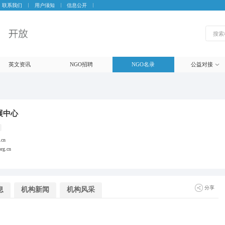
联系我们
用户须知
信息公开
英文资讯
NGO招聘
NGO名录
公益对接
展中心
.cn
org.cn
分享
息
机构新闻
机构风采
微信
朋友圈
微博