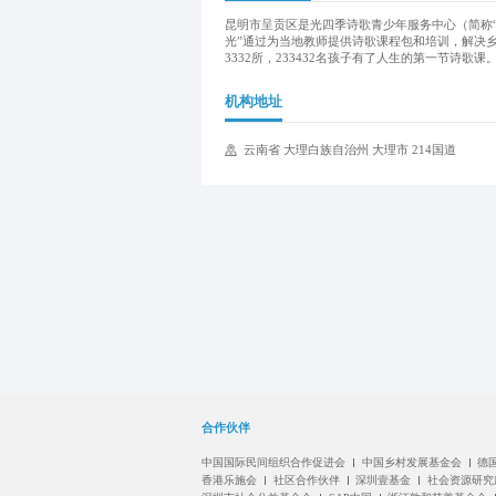
昆明市呈贡区是光四季诗歌青少年服务中心（简称“
光”通过为当地教师提供诗歌课程包和培训，解决乡
3332所，233432名孩子有了人生的第一节诗歌课
机构地址
云南省 大理白族自治州 大理市 214国道
合作伙伴
中国国际民间组织合作促进会
中国乡村发展基金会
德
香港乐施会
社区合作伙伴
深圳壹基金
社会资源研究