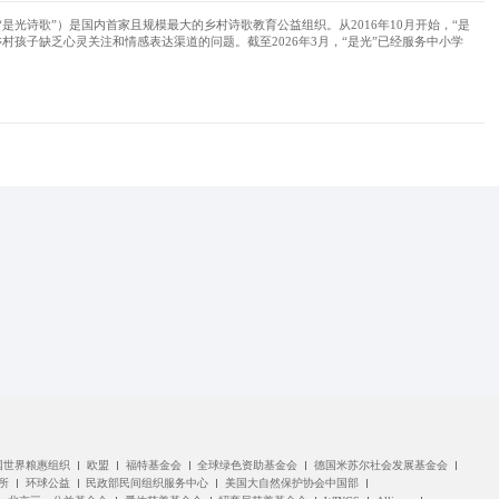
是光诗歌”）是国内首家且规模最大的乡村诗歌教育公益组织。从2016年10月开始，“是
村孩子缺乏心灵关注和情感表达渠道的问题。截至2026年3月，“是光”已经服务中小学
。
国世界粮惠组织
欧盟
福特基金会
全球绿色资助基金会
德国米苏尔社会发展基金会
所
环球公益
民政部民间组织服务中心
美国大自然保护协会中国部