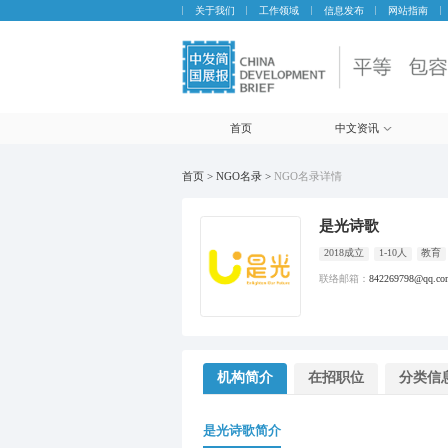
关于我们
工作领域
信息发布
网站指南
首页
中文资讯
首页 > NGO名录 >
NGO名录详情
是光诗歌
2018成立
1-10人
教育
联络邮箱：
842269798@qq.co
机构简介
在招职位
分类信
是光诗歌简介