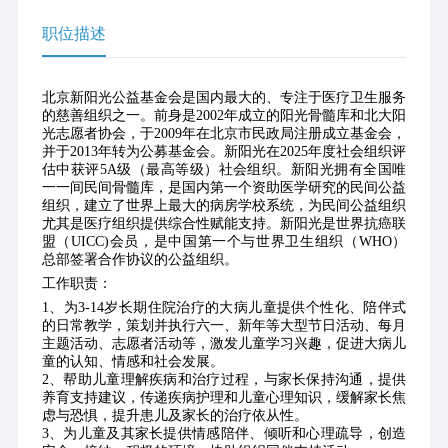
职位描述
北京新阳光公益基金会是国内最大的、专注于医疗卫生服务
的慈善组织之一。前身是2002年成立的阳光骨髓库和北大阳
光志愿者协会，于2009年在北京市民政局注册成立基金会，
并于2013年转为公募基金会。新阳光在2025年度社会组织评
估中获评5A级（最高等级）社会组织。新阳光拥有全国唯
一一间民间骨髓库，是国内第一个资助医学研究的民间公益
组织，建立了世界上最大的病房学校系统，为民间公益组织
尤其是医疗组织提供综合性赋能支持。新阳光是世界抗癌联
盟（UICC)会员，是中国第一个与世界卫生组织（WHO）
总部签署合作协议的公益组织。
工作职责：
1、为3-14岁长期住院治疗的大病儿童提供个性化、陪伴式
的日常教学，策划并执行六一、新年等大型节日活动、每月
主题活动、志愿者活动等，激发儿童学习兴趣，促进大病儿
童的认知、情感和社会发展。
2、帮助儿童理解疾病和治疗过程，与家长保持沟通，提供
养育支持建议，传递疾病护理和儿童心理知识，缓解家长焦
虑与恐惧，提升患儿及家长的治疗依从性。
3、为儿童及其家长提供情感陪伴、倾听和心理疏导，创造