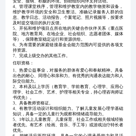
安全、接纳、积极的环境。协助组织同伴支持活动。
4、管理课堂秩序，管理和维护教室内的教学物资和设备，
维护教学环境的安全和卫生整洁。准确记录服务人群的信
息、教学日志、活动报告、个案笔记、照片视频等，按要求
及时提交项目的执行反馈。
5、开拓和维护项目点所在地的关键合作伙伴关系（重点医
院、地方教育局、在地企业、社会组织、志愿者团体、媒体
等），保障教室稳定运行和资源供给。
6、为有需要的家庭链接基金会能力范围内可提供的各项支
持资源。
7、完成上级交办的其他工作。
任职资格：
1、热爱公益事业，对服务的群体有爱心和奉献精神。具备
出色的耐心、同理心和亲和力。有优秀的沟通表达能力和人
际交往能力。
2、本科及以上学历（教育学、学前教育、心理学、应用心
理学、社会工作、艺术、护理等相关专业，持心理咨询师证
书优先）。
3、具备教师资格证。
4、有教学活动设计和组织能力。了解儿童发展心理学基础
知识，具备一定的儿童行为观察和情绪疏导能力。
5、1年以上儿童教育、儿童保育、社会工作或相关领域经验
者优先。有艺术（绘画、音乐、手工等）或游戏治疗特长者
优先。
6、能够适应医院环境，具备一定的心理承受能力和灵活